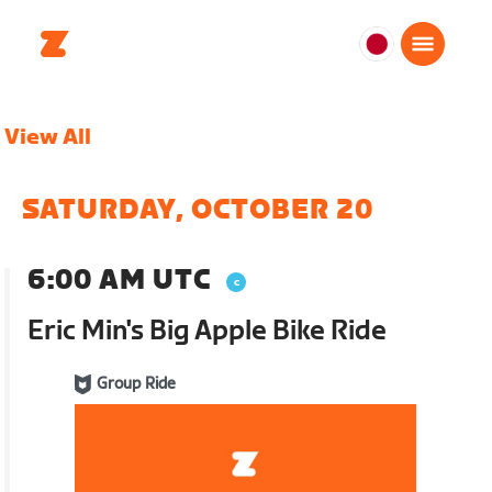
日
本
日
View All
本
語
SATURDAY, OCTOBER 20
6:00 AM UTC
Eric Min's Big Apple Bike Ride
Group Ride