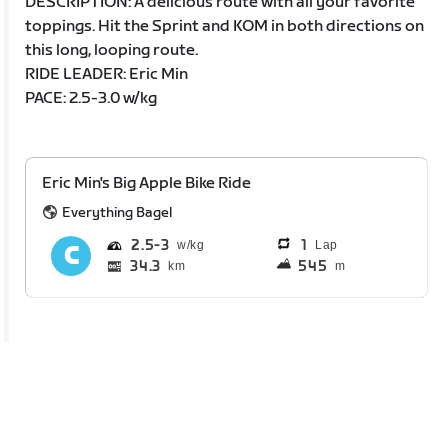
DESCRIPTION: A delicious route with all your favorite
toppings. Hit the Sprint and KOM in both directions on
this long, looping route.
RIDE LEADER: Eric Min
PACE: 2.5-3.0 w/kg
Eric Min's Big Apple Bike Ride
Everything Bagel
2.5
3
1
Lap
34.3
545
km
m