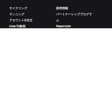
サイクリング
採用情報
ランニング
パートナーシッププログラ
アカウント&注文
ム
How-To動画
Newsroom
フォーラム
ブログ
サーバー稼働状況
D&Iの取り組み
お問い合わせ
ZWIFTをダウンロード
ZWIFTコンパニオンをダウンロード