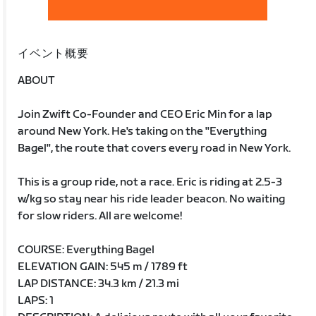
イベント概要
ABOUT
Join Zwift Co-Founder and CEO Eric Min for a lap
around New York. He's taking on the "Everything
Bagel", the route that covers every road in New York.
This is a group ride, not a race. Eric is riding at 2.5-3
w/kg so stay near his ride leader beacon. No waiting
for slow riders. All are welcome!
COURSE: Everything Bagel
ELEVATION GAIN: 545 m / 1789 ft
LAP DISTANCE: 34.3 km / 21.3 mi
LAPS: 1