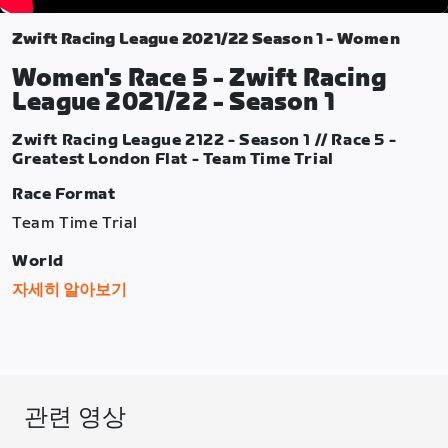
Zwift Racing League 2021/22 Season 1 - Women
Women's Race 5 - Zwift Racing
League 2021/22 - Season 1
Zwift Racing League 2122 - Season 1 // Race 5 -
Greatest London Flat - Team Time Trial
Race Format
Team Time Trial
World
London
자세히 알아보기
Route
Greatest London Flat
Distance
관련 영상
31.04 km