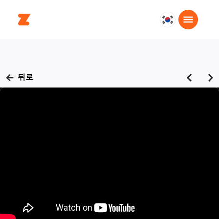
대
한
민
국
한
뒤로
국
어