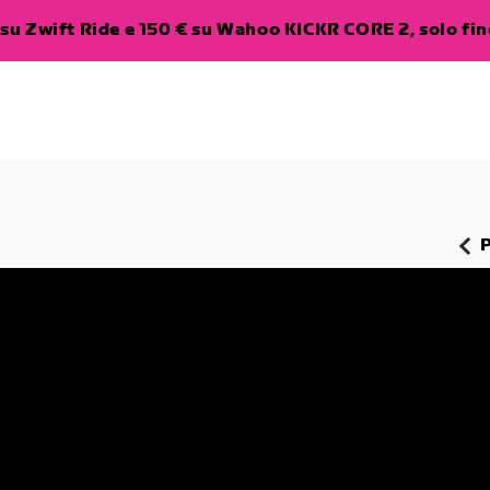
su Zwift Ride e 150 € su Wahoo KICKR CORE 2, solo fino