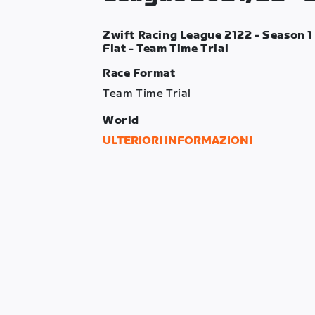
Zwift Racing League 2122 - Season 1 
Flat - Team Time Trial
Race Format
Team Time Trial
World
London
ULTERIORI INFORMAZIONI
Route
Greatest London Flat
Distance
31.04 km
Elevation Gain
147 m
Intermediate Time Checks