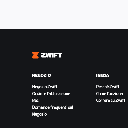
The Mall + Westminster + Lower Tham
Zwift
NEGOZIO
INIZIA
Negozio Zwift
Perché Zwift
Ordini e fatturazione
Come funziona
Resi
Correre su Zwift
Domande frequenti sul
Negozio