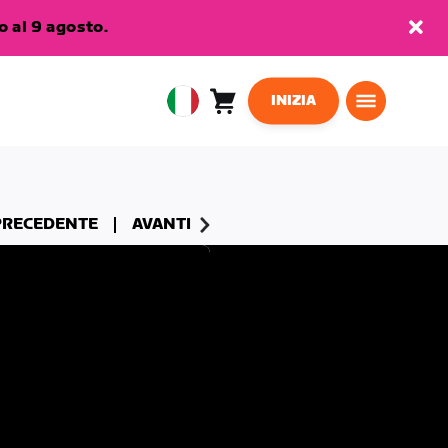
 al 9 agosto.
INIZIA
Carrello
0
European
articoli
Union
Italiano
PRECEDENTE
AVANTI