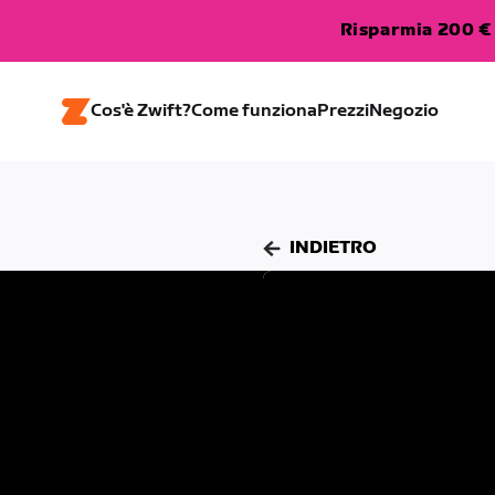
Risparmia 200 € 
Cos'è Zwift?
Come funziona
Prezzi
Negozio
INDIETRO