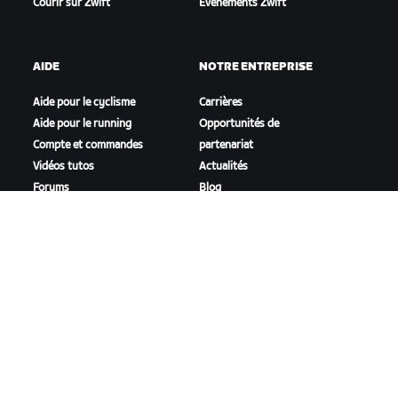
Courir sur Zwift
Événements Zwift
AIDE
NOTRE ENTREPRISE
Aide pour le cyclisme
Carrières
Aide pour le running
Opportunités de
Compte et commandes
partenariat
Vidéos tutos
Actualités
Forums
Blog
État du système
Inclusion, diversité et
Nous contacter
impact social
TÉLÉCHARGER ZWIFT