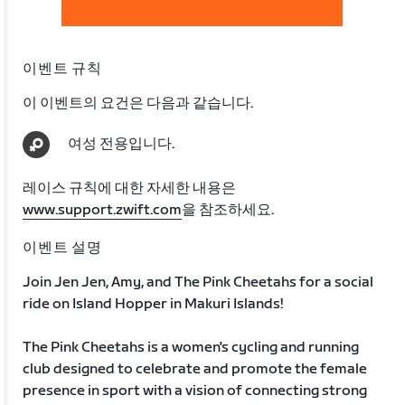
이벤트 규칙
이 이벤트의 요건은 다음과 같습니다.
여성 전용입니다.
레이스 규칙에 대한 자세한 내용은
www.support.zwift.com
을 참조하세요.
이벤트 설명
Join Jen Jen, Amy, and The Pink Cheetahs for a social
ride on Island Hopper in Makuri Islands!
The Pink Cheetahs is a women's cycling and running
club designed to celebrate and promote the female
presence in sport with a vision of connecting strong