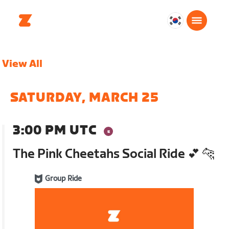
대
한
민
View All
국
한
국
SATURDAY, MARCH 25
어
3:00 PM UTC
The Pink Cheetahs Social Ride 💕 🐆
Group Ride