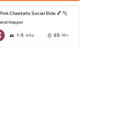
Pink Cheetahs Social Ride 💕 🐆
sland Hopper
1
5
60
Min