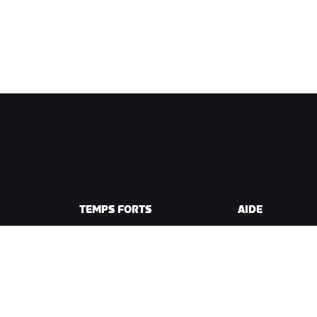
TEMPS FORTS
AIDE
Cette saison sur Zwift
Aide pour le cycli
e Zwift
Zwift Racing
Aide pour le runn
Événements Zwift
Compte et comm
Vidéos tutos
Forums