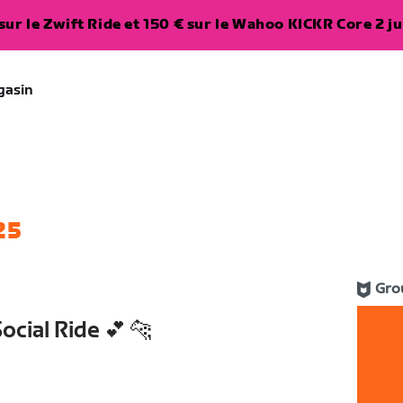
ur le Zwift Ride et 150 € sur le Wahoo KICKR Core 2 ju
gasin
25
Gro
cial Ride 💕 🐆