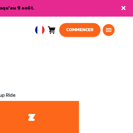
squ'au 9 août.
COMMENCER
Panier
0
European
article
Union
Français
up Ride