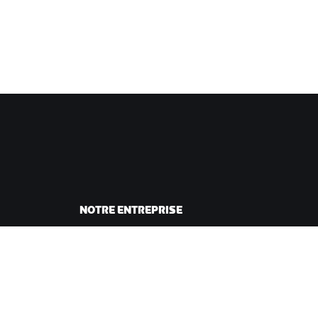
NOTRE ENTREPRISE
sme
Carrières
ing
Opportunités de
andes
partenariat
Actualités
Blog