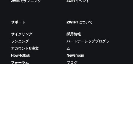
Zwiftでランニング
Zwiftイベント
サポート
ZWIFTについて
サイクリング
採用情報
ランニング
パートナーシッププログラ
アカウント&注文
ム
How-To動画
Newsroom
フォーラム
ブログ
サーバー稼働状況
D&Iの取り組み
お問い合わせ
ZWIFTをダウンロード