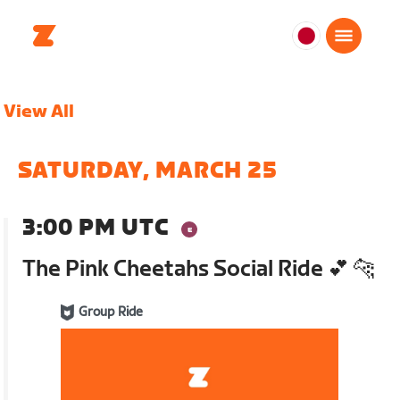
日
本
日
View All
本
語
SATURDAY, MARCH 25
3:00 PM UTC
The Pink Cheetahs Social Ride 💕 🐆
Group Ride