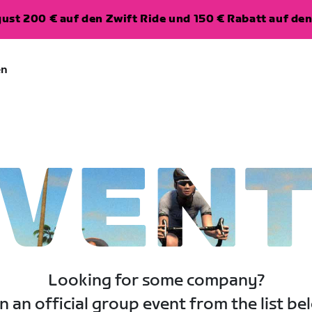
ugust 200 € auf den Zwift Ride und 150 € Rabatt auf d
en
VEN
Looking for some company?
n an official group event from the list be