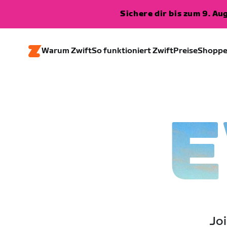
Sichere dir bis zum 9. A
Warum Zwift
So funktioniert Zwift
Preise
Shopp
E
Joi