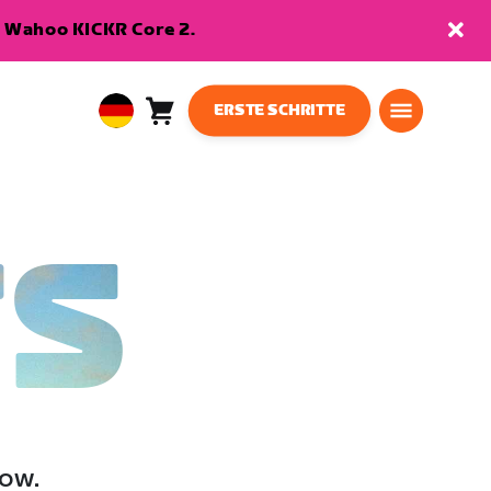
en Wahoo KICKR Core 2.
ERSTE SCHRITTE
Warenkorb
0
European
Artikel
Union
Deutsch
TS
low.