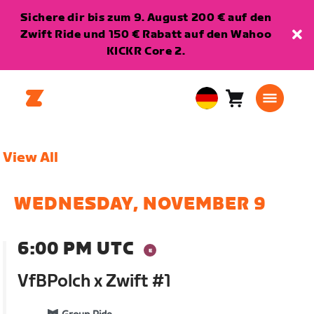
Sichere dir bis zum 9. August 200 € auf den
Zwift Ride und 150 € Rabatt auf den Wahoo
KICKR Core 2.
Warenkorb
0
European
Artikel
Union
Deutsch
View All
WEDNESDAY, NOVEMBER 9
6:00 PM UTC
VfBPolch x Zwift #1