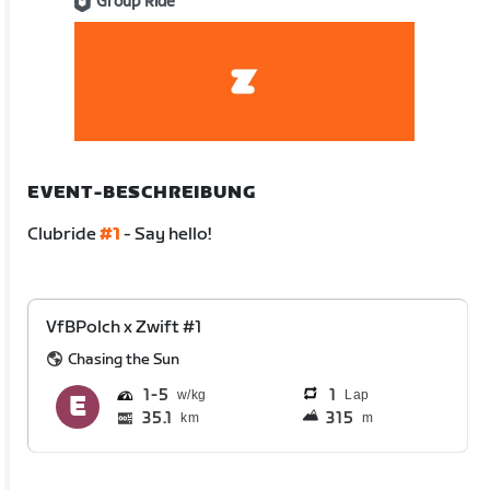
Group Ride
EVENT-BESCHREIBUNG
Clubride
#1
- Say hello!
VfBPolch x Zwift #1
Chasing the Sun
1
5
1
Lap
35.1
315
km
m