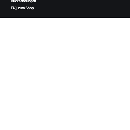
Rücksendungen
FAQ zum Shop
HIGHLIGHTS
SUPPORT ERHALTEN
In dieser Saison auf Zwift
Radfahr-Support
Zwift Racing
Lauf-Support
Zwift-Events
Account und Bestellungen
Anleitungsvideos
Foren
Systemstatus
Kontaktiere uns
ÜBER
Karriere
Kooperationsmöglichkeiten
Presseraum