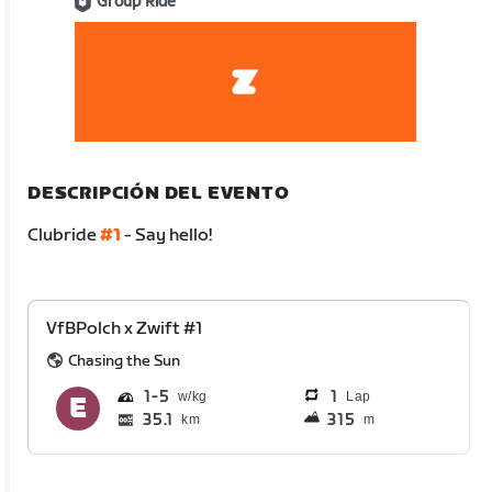
Group Ride
DESCRIPCIÓN DEL EVENTO
Clubride
#1
- Say hello!
VfBPolch x Zwift #1
Chasing the Sun
1
5
1
Lap
35.1
315
km
m