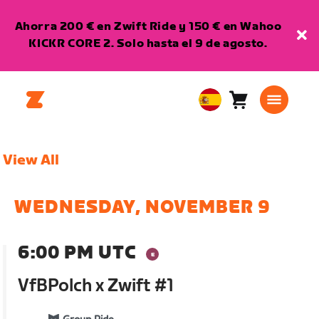
Ahorra 200 € en Zwift Ride y 150 € en Wahoo
KICKR CORE 2. Solo hasta el 9 de agosto.
Carro
0
European
artículos
Union
Español
View All
WEDNESDAY, NOVEMBER 9
6:00 PM UTC
VfBPolch x Zwift #1