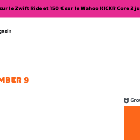
ur le Zwift Ride et 150 € sur le Wahoo KICKR Core 2 ju
gasin
MBER 9
Gro