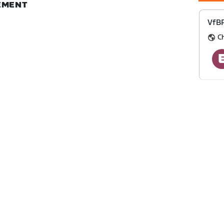
NEMENT
VfBP
C