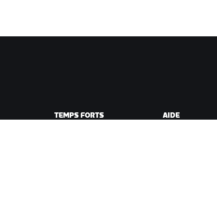
TEMPS FORTS
AIDE
Cette saison sur Zwift
Aide pour le cycli
e Zwift
Zwift Racing
Aide pour le runn
Événements Zwift
Compte et comm
Vidéos tutos
Forums
État du système
Nous contacter