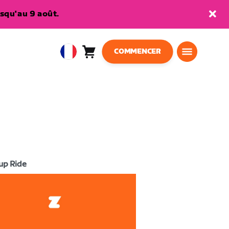
squ'au 9 août.
COMMENCER
Panier
0
European
article
Union
Français
up Ride