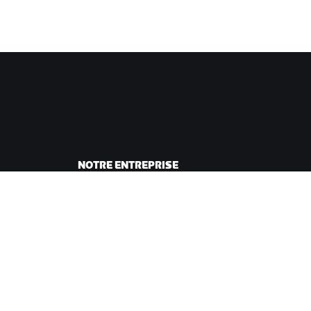
NOTRE ENTREPRISE
sme
Carrières
ing
Opportunités de
andes
partenariat
Actualités
Blog
Inclusion, diversité et
impact social