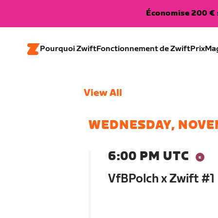
Économise 200 € s
Pourquoi Zwift
Fonctionnement de Zwift
Prix
Ma
View All
WEDNESDAY, NOVE
6:00 PM UTC
VfBPolch x Zwift #1