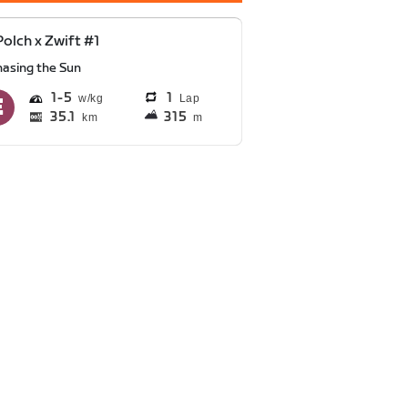
olch x Zwift #1
hasing the Sun
1
5
1
Lap
35.1
315
km
m