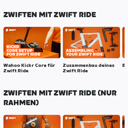
ZWIFTEN MIT ZWIFT RIDE
Wahoo Kickr Core für
Zusammenbau deines
Bi
Zwift Ride
Zwift Ride
ZWIFTEN MIT ZWIFT RIDE (NUR
RAHMEN)