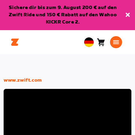
Sichere dir bis zum 9. August 200 € auf den
Zwift Ride und 150 € Rabatt auf den Wahoo
KICKR Core 2.
Warenkorb
0
European
Artikel
Union
Deutsch
www.zwift.com