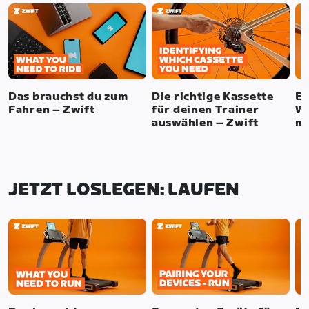
Das brauchst du zum
Die richtige Kassette
Ei
Fahren – Zwift
für deinen Trainer
Wh
auswählen – Zwift
mo
JETZT LOSLEGEN: LAUFEN