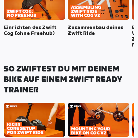
Einrichten des Zwift
Zusammenbau deines
Ei
Cog (ohne Freehub)
Zwift Ride
Vo
Zw
F
SO ZWIFTEST DU MIT DEINEM
BIKE AUF EINEM ZWIFT READY
TRAINER