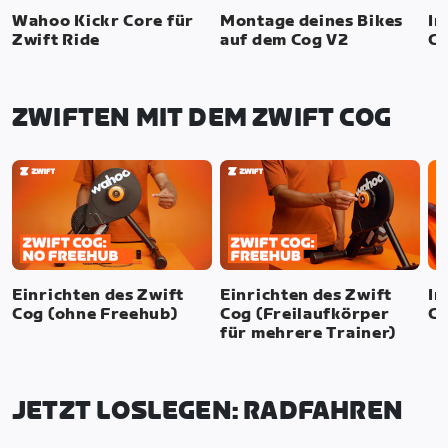
Wahoo Kickr Core für
Montage deines Bikes
In
Zwift Ride
auf dem Cog V2
Cl
ZWIFTEN MIT DEM ZWIFT COG
Einrichten des Zwift
Einrichten des Zwift
In
Cog (ohne Freehub)
Cog (Freilaufkörper
Cl
für mehrere Trainer)
JETZT LOSLEGEN: RADFAHREN