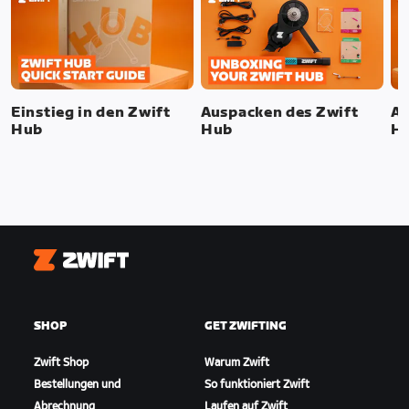
Einstieg in den Zwift
Auspacken des Zwift
Au
Hub
Hub
H
Zwift
SHOP
GET ZWIFTING
Zwift Shop
Warum Zwift
Bestellungen und
So funktioniert Zwift
Abrechnung
Laufen auf Zwift