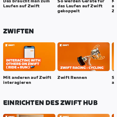
Das braucht man zum
So werden Geräte für
Me
Laufen auf Zwift
das Laufen auf Zwift
au
gekoppelt
Zw
ZWIFTEN
Mit anderen auf Zwift
Zwift Rennen
SI
interagieren
au
EINRICHTEN DES ZWIFT HUB