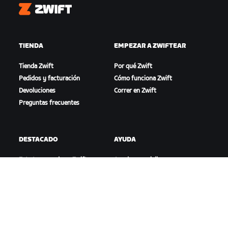
Zwift
TIENDA
EMPEZAR A ZWIFTEAR
Tienda Zwift
Por qué Zwift
Pedidos y facturación
Cómo funciona Zwift
Devoluciones
Correr en Zwift
Preguntas frecuentes
DESTACADO
AYUDA
Esta temporada en Zwift
Ayuda para ciclismo
Competición en Zwift
Ayuda para running
Eventos de Zwift
Cuenta y pedidos
Videotutoriales
Foros
Estado del sistema