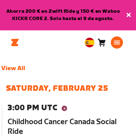
Ahorra 200 € en Zwift Ride y 150 € en Wahoo
KICKR CORE 2. Solo hasta el 9 de agosto.
Carro
0
European
artículos
Union
Español
View All
SATURDAY, FEBRUARY 25
3:00 PM UTC
Childhood Cancer Canada Social
Ride