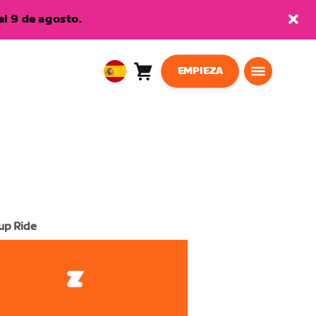
l 9 de agosto.
EMPIEZA
Carro
0
European
artículos
Union
Español
up Ride