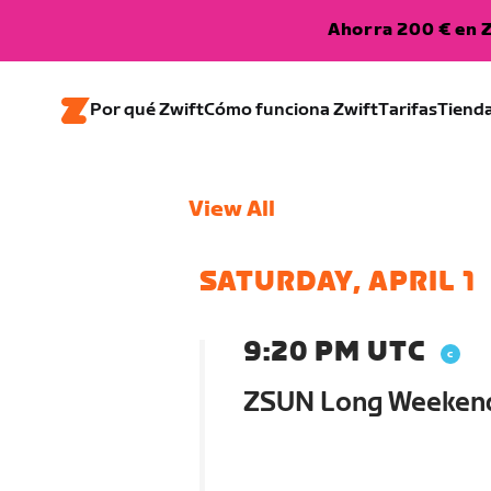
Ahorra 200 € en Z
Por qué Zwift
Cómo funciona Zwift
Tarifas
Tiend
View All
SATURDAY, APRIL 1
9:20 PM UTC
ZSUN Long Weeken