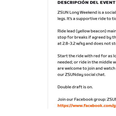
DESCRIPCIÓN DEL EVEN
ZSUN Long Weekend is a social
legs. It's a supportive ride to 
Ride lead (yellow beacon) main
stop for breaks if agreed by th
at 2.8-3.2 w/kg and does not sto
Start the ride with red for as 
needed; or ride in the middle w
are welcome to join and watch 
our ZSUNday social chat.
Double draft is on.
Join our Facebook group: ZSU
https://www.facebook.com