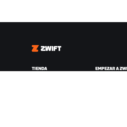
Zwift
TIENDA
EMPEZAR A ZW
Tienda Zwift
Por qué Zwift
Pedidos y facturación
Cómo funciona Zw
Devoluciones
Correr en Zwift
Preguntas frecuentes