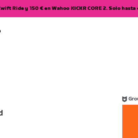
wift Ride y 150 € en Wahoo KICKR CORE 2. Solo hasta e
a
Gro
d