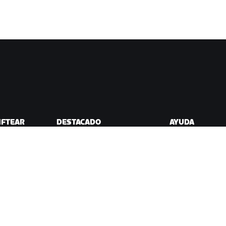
IFTEAR
DESTACADO
AYUDA
Esta temporada en Zwift
Ayuda para cicli
ift
Competición en Zwift
Ayuda para runn
Eventos de Zwift
Cuenta y pedidos
Videotutoriales
Foros
Estado del sistem
Contáctanos