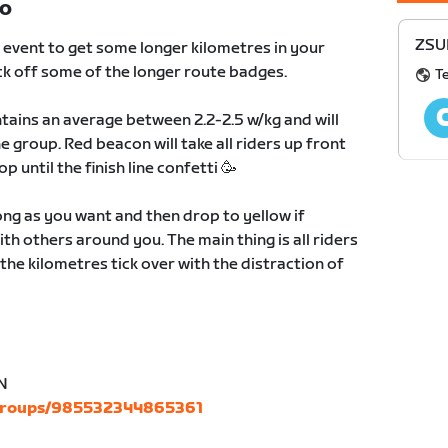
TO
ZSU
 event to get some longer kilometres in your
tick off some of the longer route badges.
T
tains an average between 2.2-2.5 w/kg and will
e group. Red beacon will take all riders up front
p until the finish line confetti 🥳
long as you want and then drop to yellow if
ith others around you. The main thing is all riders
the kilometres tick over with the distraction of
N
/groups/985532344865361