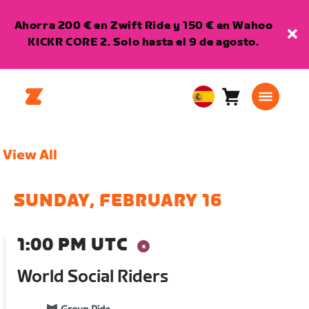
Ahorra 200 € en Zwift Ride y 150 € en Wahoo
KICKR CORE 2. Solo hasta el 9 de agosto.
Carro
0
European
artículos
Union
Español
View All
SUNDAY, FEBRUARY 16
1:00 PM UTC
World Social Riders