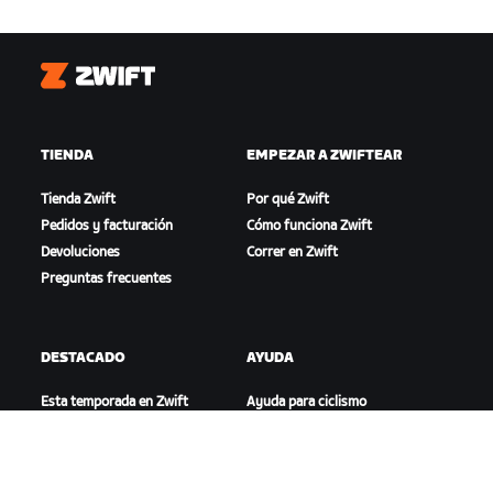
Zwift
TIENDA
EMPEZAR A ZWIFTEAR
Tienda Zwift
Por qué Zwift
Pedidos y facturación
Cómo funciona Zwift
Devoluciones
Correr en Zwift
Preguntas frecuentes
DESTACADO
AYUDA
Esta temporada en Zwift
Ayuda para ciclismo
Competición en Zwift
Ayuda para running
Eventos de Zwift
Cuenta y pedidos
Videotutoriales