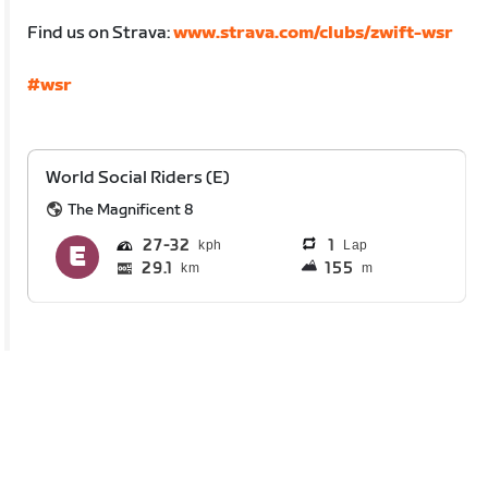
Find us on Strava:
www.strava.com/clubs/zwift-wsr
#wsr
World Social Riders (E)
The Magnificent 8
27
32
1
Lap
29.1
155
km
m