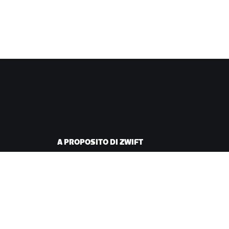
A PROPOSITO DI ZWIFT
iclismo
Lavora con noi
corsa
Opportunità di
partnership
Redazione
Blog
Diversità, inclusione e