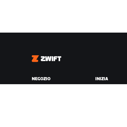
Zwift
NEGOZIO
INIZIA
Negozio Zwift
Perché Zwift
Ordini e fatturazione
Come funziona
Resi
Correre su Zwift
Domande frequenti sul
Negozio