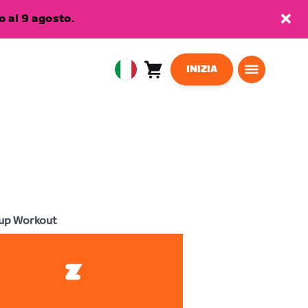
 al 9 agosto.
INIZIA
Carrello
0
European
articoli
Union
Italiano
up Workout