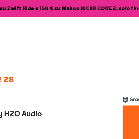
su Zwift Ride e 150 € su Wahoo KICKR CORE 2, solo fino
 28
Gro
y H2O Audio