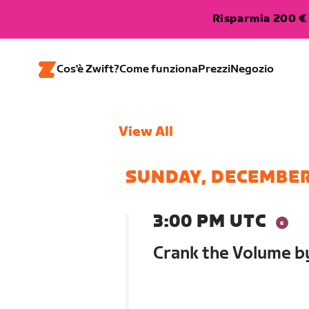
Risparmia 200 € 
Cos'è Zwift?
Come funziona
Prezzi
Negozio
View All
SUNDAY, DECEMBER
3:00 PM UTC
Crank the Volume b