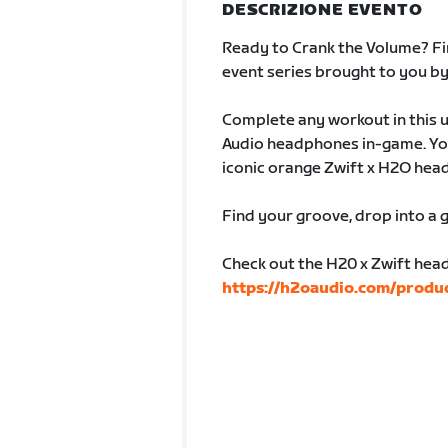
DESCRIZIONE EVENTO
Ready to Crank the Volume? Fin
event series brought to you b
Complete any workout in this u
Audio headphones in-game. You
iconic orange Zwift x H2O hea
Find your groove, drop into a g
Check out the H20 x Zwift hea
https://h2oaudio.com/produc