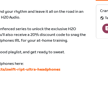
Cran
d your rhythm and leave it all on the road in an
y H20 Audio.
T
nfenced series to unlock the exclusive H2O
'll also receive a 20% discount code to snag the
dphones IRL for your at-home training.
ood playlist, and get ready to sweat.
dphones here:
ts/zwift-ript-ultra-headphones