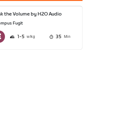
k the Volume by H2O Audio
empus Fugit
1
5
35
Min