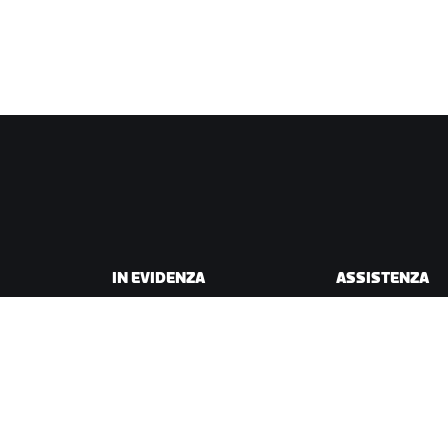
IN EVIDENZA
ASSISTENZA
Questa stagione su Zwift
Assistenza per il c
Gare Zwift
Assistenza per la 
Eventi Zwift
Account e ordini
Video tutorial
Forum
Stato del sistema