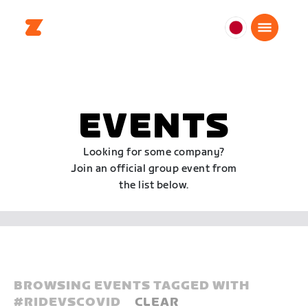
日
本
日
本
語
EVENTS
Looking for some company?
Join an official group event from
the list below.
BROWSING EVENTS TAGGED WITH
#
RIDEVSCOVID
CLEAR