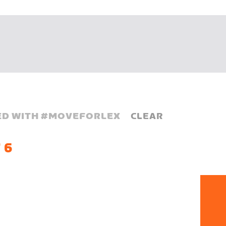
D WITH #
MOVEFORLEX
CLEAR
 6