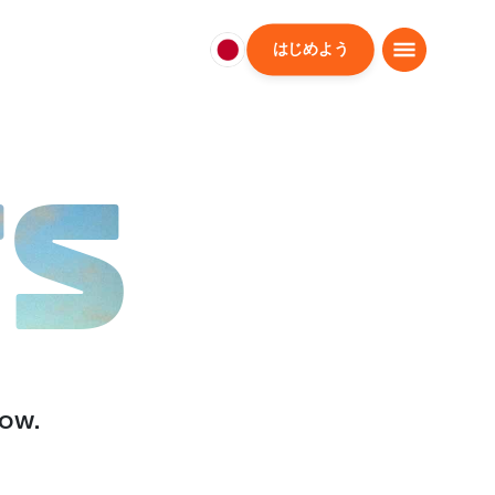
はじめよう
日
本
日
本
語
TS
low.