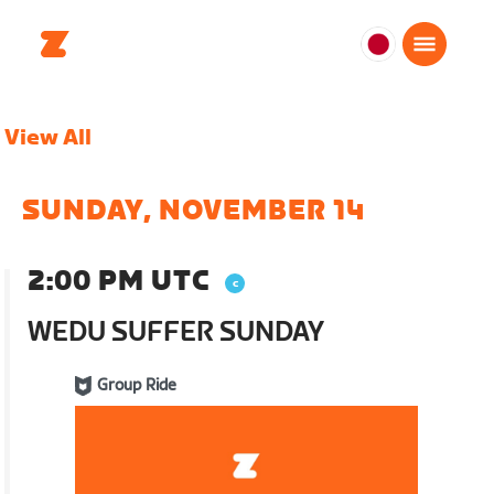
日
本
日
View All
本
語
SUNDAY, NOVEMBER 14
2:00 PM UTC
WEDU SUFFER SUNDAY
Group Ride