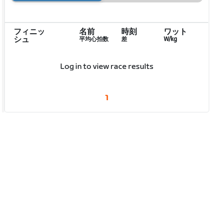
フィニッ
名前
時刻
ワット
シュ
平均心拍数
差
W/kg
Log in to view race results
1