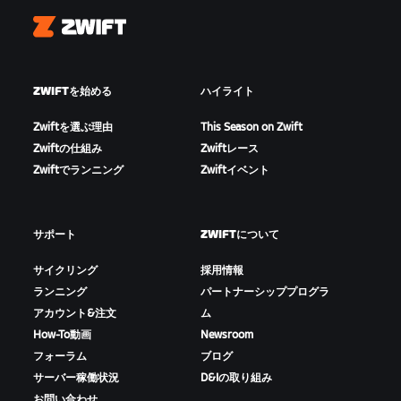
Zwift
ZWIFTを始める
ハイライト
Zwiftを選ぶ理由
This Season on Zwift
Zwiftの仕組み
Zwiftレース
Zwiftでランニング
Zwiftイベント
サポート
ZWIFTについて
サイクリング
採用情報
ランニング
パートナーシッププログラ
アカウント&注文
ム
How-To動画
Newsroom
フォーラム
ブログ
サーバー稼働状況
D&Iの取り組み
お問い合わせ