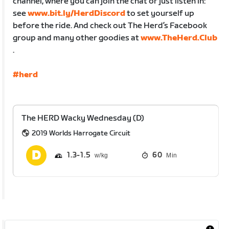
channel, where you can join the chat or just listen in:
see
www.bit.ly/HerdDiscord
to set yourself up
before the ride. And check out The Herd’s Facebook
group and many other goodies at
www.TheHerd.Club
.
#herd
The HERD Wacky Wednesday (D)
2019 Worlds Harrogate Circuit
1.3
1.5
60
Min