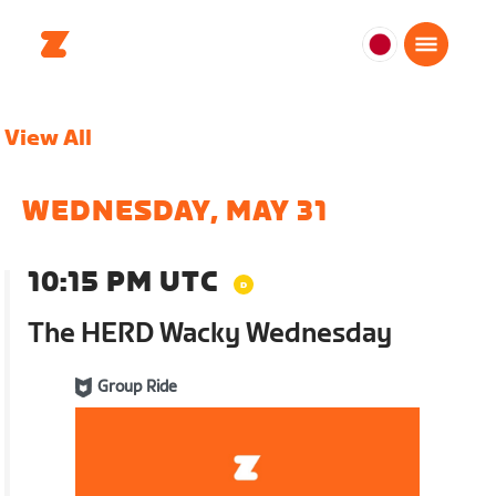
日
本
日
View All
本
語
WEDNESDAY, MAY 31
10:15 PM UTC
The HERD Wacky Wednesday
Group Ride