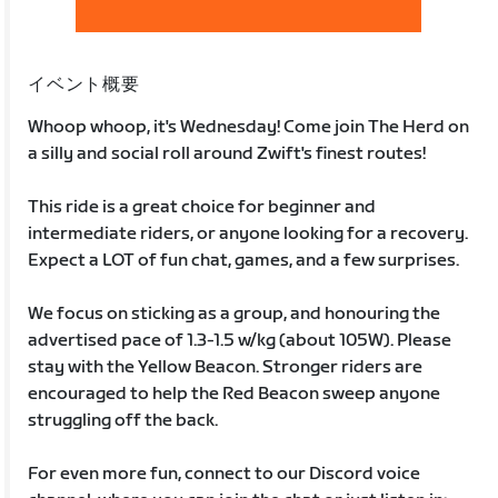
イベント概要
Whoop whoop, it's Wednesday! Come join The Herd on
a silly and social roll around Zwift's finest routes!
This ride is a great choice for beginner and
intermediate riders, or anyone looking for a recovery.
Expect a LOT of fun chat, games, and a few surprises.
We focus on sticking as a group, and honouring the
advertised pace of 1.3-1.5 w/kg (about 105W). Please
stay with the Yellow Beacon. Stronger riders are
encouraged to help the Red Beacon sweep anyone
struggling off the back.
For even more fun, connect to our Discord voice