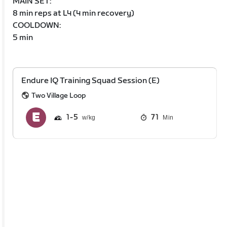
MAIN SET:
8 min reps at L4 (4 min recovery)
COOLDOWN:
5 min
Endure IQ Training Squad Session (E)
Two Village Loop
1
5
71
Min