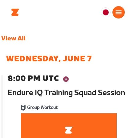
日
本
日
View All
本
語
WEDNESDAY, JUNE 7
8:00 PM UTC
Endure IQ Training Squad Session
Group Workout