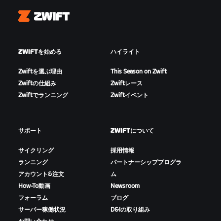
Zwift
ZWIFTを始める
ハイライト
Zwiftを選ぶ理由
This Season on Zwift
Zwiftの仕組み
Zwiftレース
Zwiftでランニング
Zwiftイベント
サポート
ZWIFTについて
サイクリング
採用情報
ランニング
パートナーシッププログラ
アカウント&注文
ム
How-To動画
Newsroom
フォーラム
ブログ
サーバー稼働状況
D&Iの取り組み