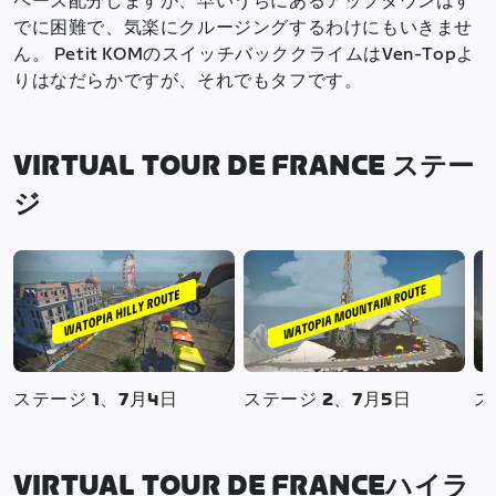
ペース配分しますが、早いうちにあるアップダウンはす
でに困難で、気楽にクルージングするわけにもいきませ
ん。 Petit KOMのスイッチバッククライムはVen-Topよ
りはなだらかですが、それでもタフです。
VIRTUAL TOUR DE FRANCE ステー
ジ
ステージ 1、7月4日
ステージ 2、7月5日
ス
VIRTUAL TOUR DE FRANCEハイラ