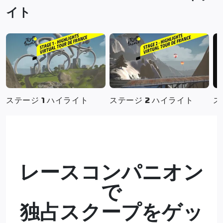
イト
ステージ 1 ハイライト
ステージ 2 ハイライト
ス
レースコンパニオン
で
独占スクープをゲッ