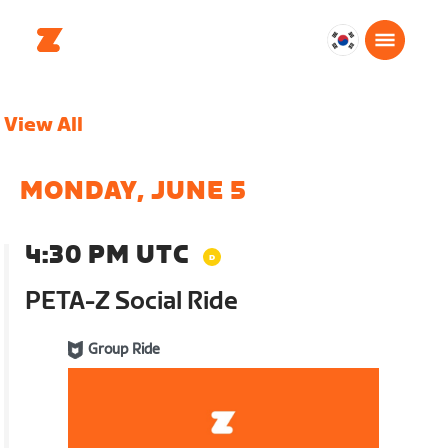
대
한
민
View All
국
한
국
MONDAY, JUNE 5
어
4:30 PM UTC
PETA-Z Social Ride
Group Ride