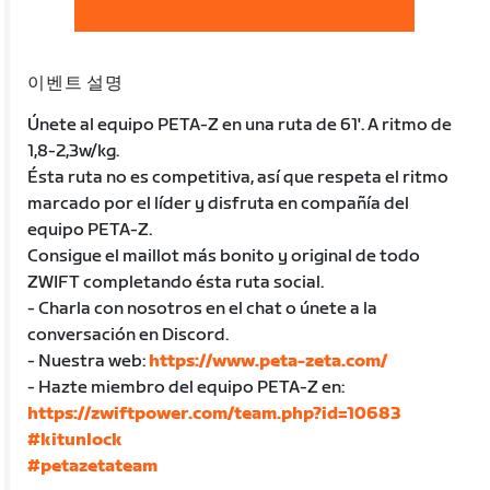
이벤트 설명
Únete al equipo PETA-Z en una ruta de 61'. A ritmo de
1,8-2,3w/kg.
Ésta ruta no es competitiva, así que respeta el ritmo
marcado por el líder y disfruta en compañía del
equipo PETA-Z.
Consigue el maillot más bonito y original de todo
ZWIFT completando ésta ruta social.
- Charla con nosotros en el chat o únete a la
conversación en Discord.
- Nuestra web:
https://www.peta-zeta.com/
- Hazte miembro del equipo PETA-Z en:
https://zwiftpower.com/team.php?id=10683
#kitunlock
#petazetateam