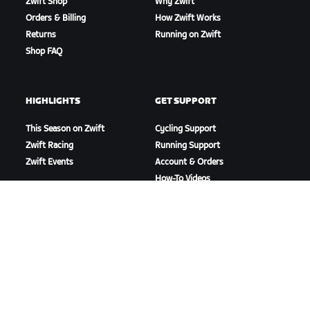
Zwift Shop
Why Zwift
Orders & Billing
How Zwift Works
Returns
Running on Zwift
Shop FAQ
HIGHLIGHTS
GET SUPPORT
This Season on Zwift
Cycling Support
Zwift Racing
Running Support
Zwift Events
Account & Orders
How-To Videos
Forums
System Status
Contact Us
ABOUT US
Careers