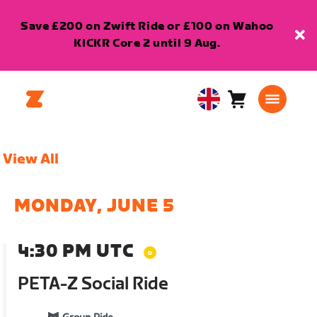
Save £200 on Zwift Ride or £100 on Wahoo
KICKR Core 2 until 9 Aug.
Cart
0
United
items
Kingdom
English
View All
MONDAY, JUNE 5
4:30 PM UTC
PETA-Z Social Ride