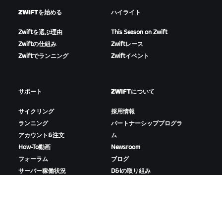
ZWIFTを始める
ハイライト
Zwiftを選ぶ理由
This Season on Zwift
Zwiftの仕組み
Zwiftレース
Zwiftでランニング
Zwiftイベント
サポート
ZWIFTについて
サイクリング
採用情報
ランニング
パートナーシッププログラ
アカウント&注文
ム
How-To動画
Newsroom
フォーラム
ブログ
サーバー稼働状況
D&Iの取り組み
お問い合わせ