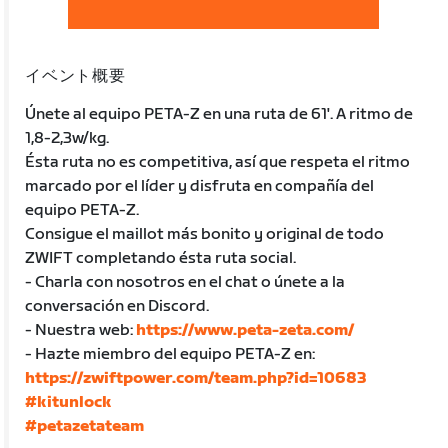
イベント概要
Únete al equipo PETA-Z en una ruta de 61'. A ritmo de
1,8-2,3w/kg.
Ésta ruta no es competitiva, así que respeta el ritmo
marcado por el líder y disfruta en compañía del
equipo PETA-Z.
Consigue el maillot más bonito y original de todo
ZWIFT completando ésta ruta social.
- Charla con nosotros en el chat o únete a la
conversación en Discord.
- Nuestra web:
https://www.peta-zeta.com/
- Hazte miembro del equipo PETA-Z en:
https://zwiftpower.com/team.php?id=10683
#kitunlock
#petazetateam