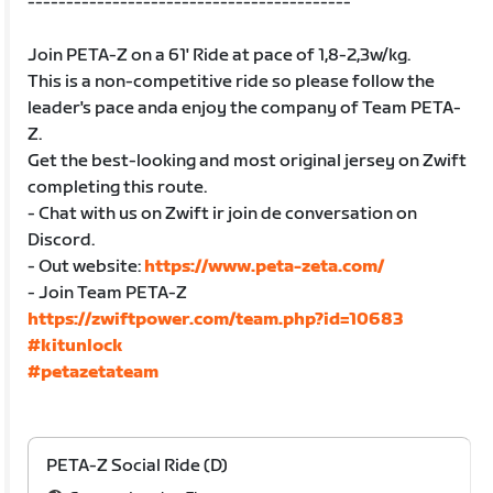
------------------------------------------
Join PETA-Z on a 61' Ride at pace of 1,8-2,3w/kg.
This is a non-competitive ride so please follow the
leader's pace anda enjoy the company of Team PETA-
Z.
Get the best-looking and most original jersey on Zwift
completing this route.
- Chat with us on Zwift ir join de conversation on
Discord.
- Out website:
https://www.peta-zeta.com/
- Join Team PETA-Z
https://zwiftpower.com/team.php?id=10683
#kitunlock
#petazetateam
PETA-Z Social Ride (D)