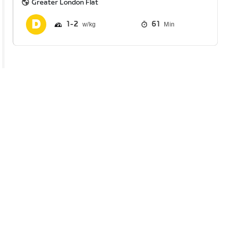
Greater London Flat
1
2
61
Min