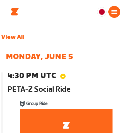
日
本
日
View All
本
語
MONDAY, JUNE 5
4:30 PM UTC
PETA-Z Social Ride
Group Ride