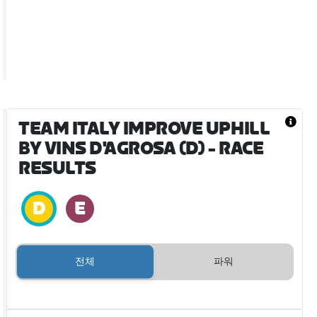
TEAM ITALY IMPROVE UPHILL
BY VINS D'AGROSA (D)
- RACE
RESULTS
전체
파워