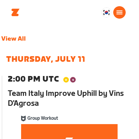
대
한
민
View All
국
한
국
THURSDAY, JULY 11
어
2:00 PM UTC
Team Italy Improve Uphill by Vins
D'Agrosa
Group Workout