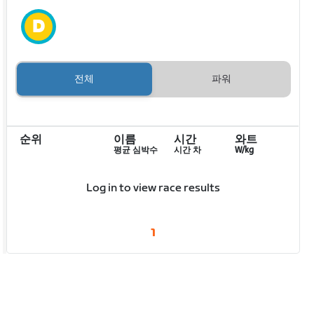
전체
파워
순위
이름
시간
와트
평균 심박수
시간 차
W/kg
Log in to view race results
1