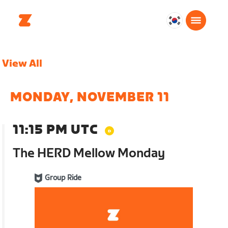
대
한
민
View All
국
한
국
MONDAY, NOVEMBER 11
어
11:15 PM UTC
The HERD Mellow Monday
Group Ride