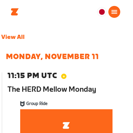
日
本
日
View All
本
語
MONDAY, NOVEMBER 11
11:15 PM UTC
The HERD Mellow Monday
Group Ride