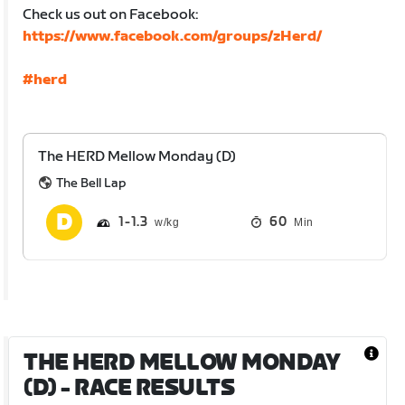
Check us out on Facebook:
https://www.facebook.com/groups/zHerd/
#herd
The HERD Mellow Monday (D)
The Bell Lap
1
1.3
60
Min
THE HERD MELLOW MONDAY
(D)
- RACE RESULTS