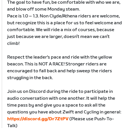
The goal to have fun, be comfortable with who we are,
and blow off some Monday steam.
Pace is 1.0 – 1.3. Non Clyde/Athena riders are welcome,
but recognize this is a place for us to feel welcome and
comfortable. We will ride a mix of courses, because
just because we are larger, doesn’t mean we can’t
climb!
Respect the leader's pace and ride with the yellow
beacon. This is NOT A RACE! Stronger riders are
encouraged to fall back and help sweep the riders
struggling in the back.
Join us on Discord during the ride to participate in
audio conversation with one another. It will help the
time pass by and give you a space to ask all the
questions you have about Zwift and Cycling in general:
https://discord.gg/Dr7ZtPV
(Please use Push-To-
Talk)