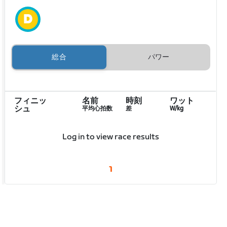
総合
パワー
フィニッ
名前
時刻
ワット
シュ
平均心拍数
差
W/kg
Log in to view race results
1