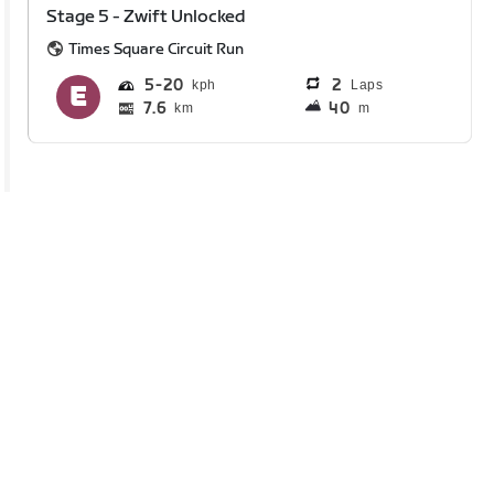
Stage 5 - Zwift Unlocked
Times Square Circuit Run
5
20
2
Laps
7.6
40
km
m