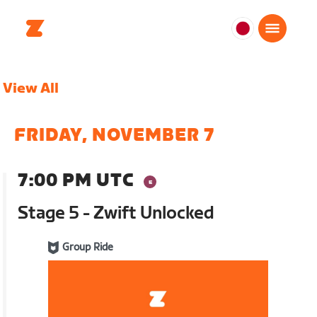
日
本
日
View All
本
語
FRIDAY, NOVEMBER 7
7:00 PM UTC
Stage 5 - Zwift Unlocked
Group Ride