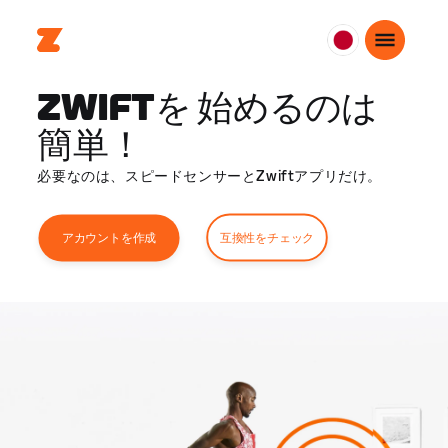
日
本
ZWIFTを 始めるのは
日
本
簡単！
語
必要なのは、スピードセンサーとZwiftアプリだけ。
互換性をチェック
アカウントを作成